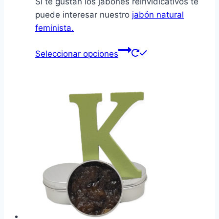
Si te gustan los jabones reinvidicativos te
puede interesar nuestro
jabón natural
feminista.
Este
Seleccionar opciones
producto
tiene
múltiples
variantes.
Las
opciones
se
pueden
elegir
en
la
página