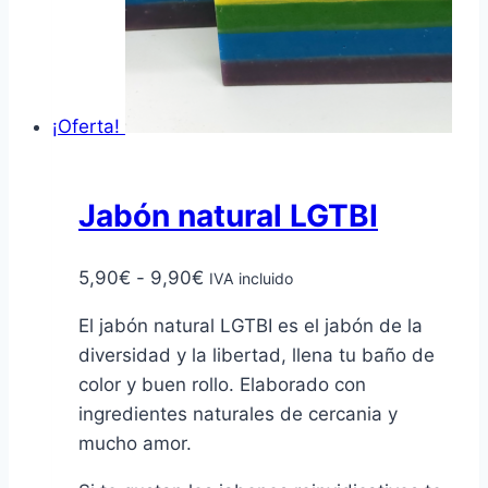
¡Oferta!
Jabón natural LGTBI
Rango
5,90
€
-
9,90
€
IVA incluido
de
El jabón natural LGTBI es el jabón de la
precios:
diversidad y la libertad, llena tu baño de
desde
color y buen rollo.
Elaborado con
5,90€
ingredientes naturales de cercania y
hasta
mucho amor.
9,90€