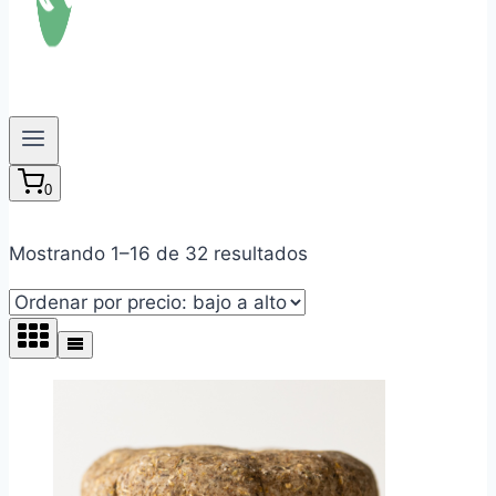
0
Ordenado
Mostrando 1–16 de 32 resultados
por
precio:
bajo
a
alto